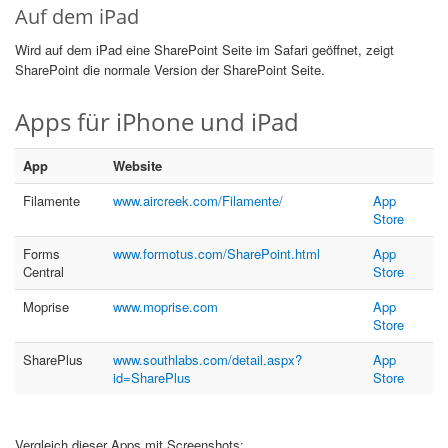
Auf dem iPad
Wird auf dem iPad eine SharePoint Seite im Safari geöffnet, zeigt
SharePoint die normale Version der SharePoint Seite.
Apps für iPhone und iPad
App​
Website​
Filamente​
www.aircreek.com/Filamente/
App
Store​
Forms
www.formotus.com/SharePoint.html
App
Central​
Store
Moprise​
www.moprise.com
App
Store
SharePlus​
www.southlabs.com/detail.aspx?
App
id=SharePlus
Store
Vergleich dieser Apps mit Screenshots: